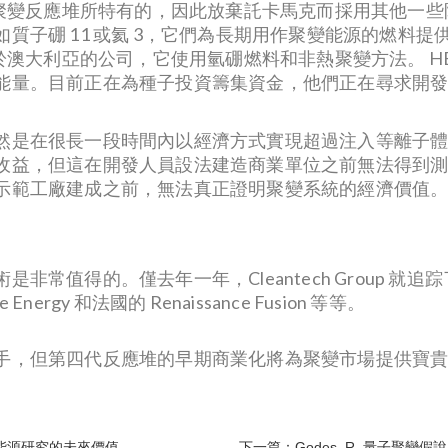
的聚變反應堆所特有的，因此放棄託卡馬克而採用其他一
質子硼 11 或氦 3，它們為長期用作聚變能源的燃料
位於澳大利亞的公司，它使用氫硼燃料和非熱聚變方法。 H
能量。目前正在為種子投資籌集資金，他們正在尋求開
然是在很長一段時間內以經濟方式實現超過注入等離子
收益，但這在開發人員設法建造商業單位之前無法得到
示範工廠建成之前，無法真正證明聚變系統的經濟價值
非常值得的。僅去年一年，Cleantech Group 
 Energy 和法國的 Renaissance Fusion 等等。
手，但第四代反應堆的早期商業化將為聚變市場提供寶
。
能源研究的未來價值
下一篇：Godes, R. 量子聚變假說