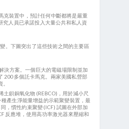
託卡馬克裝置中，預計任何中斷都將是嚴重
多研究人員已承諾投入大量公共和私人資
聚變。下圖突出了這些技術之間的主要區
的首選解決方案。一個巨大的電磁場限制並加
 200 多個託卡馬克。兩家美國私營部
融資。
稀土鋇銅氧化物 (REBCO)，用於減小尺
是一種產生淨能量增益的示範聚變裝置，最
不同，慣性約束聚變 (ICF) 試圖在外部加
F 反應堆，使用高功率激光器來壓縮和