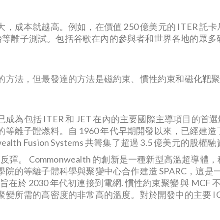
成本就越高。例如，在價值 250 億美元的 ITER 
行初始等離子測試。包括谷歌在內的參與者和世界各地的眾
的方法，但最發達的方法是磁約束、慣性約束和磁化靶
已成為包括 ITER 和 JET 在內的主要國際主導項目
離子體燃料。自 1960 年代早期開發以來，已經建造了
nwealth Fusion Systems 共籌集了超過 3.5 億美元的股權
彈。 Commonwealth 的創新是一種新型高溫超導體，
院的等離子體科學與聚變中心合作建造 SPARC，這
在於 2030 年代初連接到電網. 慣性約束聚變 與 MCF 
變所需的高密度的非常高的溫度。對於開發中的主要 IC