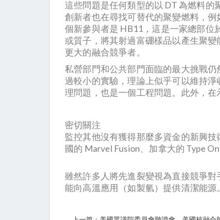
這些問題是任何類型的以 DT 為燃料
創新者也在尋找可替代的聚變燃料，例如
個新參與者是 HB11，這是一家總部
或質子，將其射過富硼樣品以產生聚變
更大的融合競爭者。
私營部門和公共部門面臨的最大挑戰仍
過較小的實驗，理論上似乎可以維持淨
理問題，也是一個工程問題。此外，在
密切關注
監控其他沒有獲得那麼多資金的新興技術是
國的 Marvel Fusion、加拿大的 Type One
雖然許多人將先進裂變視為直接競爭對
能向高溫應用（如製氫）提供清潔能源
上一篇：美國眾議院委員會聽證會—美國核融合