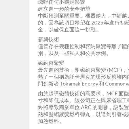
減輕任何不穩定影響
建立進一步的安全措施
中斷預測至關重要。機器越大，中斷越大，
的，因為該項目希望在 2025 年進
金，以確保直面這一挑戰。
新興技術
儘管存在幾種控制和容納聚變等離子體
別，以及一些私人和公共示例。
磁約束聚變
最先進的技術，即磁約束聚變 (MCF)，
熱了一個稱為託卡馬克的環形反應堆內的等
門創新者 Tokamak Energy 和 Commo
由於超導磁體技術的高要求，MCF 面臨反
寸和降低成本。該公司正在與麻省理工學
終將導致商業單位 ARC 的開發，該裝置旨
熱和壓縮聚變燃料彈丸，以達到引發核聚
加熱燃料。