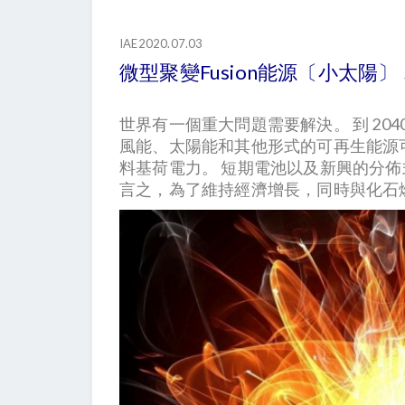
IAE2020.07.03
微型聚變Fusion能源〔小太陽
世界有一個重大問題需要解決。 到 204
風能、太陽能和其他形式的可再生能源
料基荷電力。 短期電池以及新興的分佈
言之，為了維持經濟增長，同時與化石