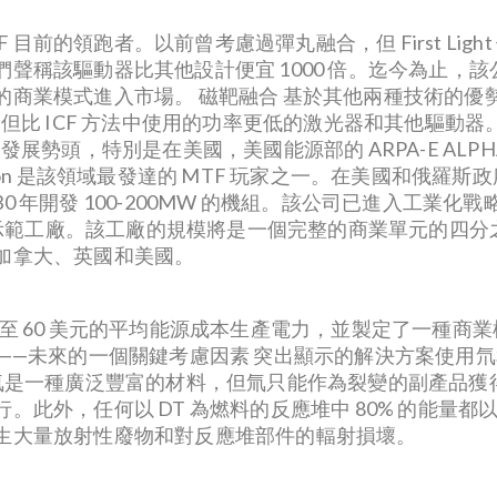
on 是 ICF 目前的領跑者。以前曾考慮過彈丸融合，但 First
稱該驅動器比其他設計便宜 1000 倍。迄今為止，該公
業模式進入市場。 磁靶融合 基於其他兩種技術的優勢，
，但比 ICF 方法中使用的功率更低的激光器和其他驅動
發展勢頭，特別是在美國，美國能源部的 ARPA-E AL
usion 是該領域最發達的 MTF 玩家之一。在美國和俄羅斯政
030 年開發 100-200MW 的機組。該公司已進入工業化
一個示範工廠。該工廠的規模將是一個完整的商業單元的四
加拿大、英國和美國。
兆瓦時 50 至 60 美元的平均能源成本生產電力，並製定了
—未來的一個關鍵考慮因素 突出顯示的解決方案使用氘和氚
然氘是一種廣泛豐富的材料，但氚只能作為裂變的副產品獲
此外，任何以 DT 為燃料的反應堆中 80% 的能量都以
生大量放射性廢物和對反應堆部件的輻射損壞。