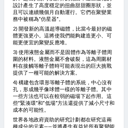
設計產生了高度穩定的扭曲甜甜圈形狀，並
且可以連續幾個月自動運行。它們在聚變業
務中被稱為“仿星器”。
2) 開發新的高溫超導磁體，比當今最好的磁
體更強更小。這將使我們能夠建造更小、可
能更便宜的聚變反應堆。
3) 使用液態金屬而不是固體作為等離子體周
圍的材料。液態金屬不會破裂，這為周圍材
料在接觸等離子體時可能表現出的巨大挑戰
提供了一種可能的解決方案。
4) 構建包含環形等離子體的系統，中心沒有
孔，形成幾乎像球體一樣的等離子體。其中
一些方法也可以在較弱的磁場下起作用。這
些“緊湊環”和“低場”方法還提供了減小尺寸和
成本的可能性。
世界各地政府資助的研究計劃都在研究這兩
種成分的元素——並將產生有益於所有聚變能