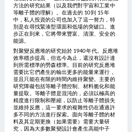
方法的研究結果（以及我們對宇宙和工業中
等離子體的理解）。在過去的 10 到 15 年
中，私人投資的公司也加入了這一努力，特
別是在尋找緊湊型環面和低場的突破口。進
步正在到來，它將帶來豐富、清潔、安全的
能源。
對聚變反應堆的研究始於 1940 年代。反應堆
效率穩步提高，但迄今為止，還沒有設計達
到所需標準的勞森標準。目前的研究反應堆
需要比它們產生的輸出更多的能量來運行，
並且只能在有限的時間內維持聚變。主要的
研究障礙包括等離子體控制、材料脆化和能
量提取。等離子體是混沌的，必須以極高的
精度進行限制和壓縮，以防止等離子體損失
並維持反應，這一要求的複雜性仍在通過許
多不同的方法進行探索。面向等離子體的材
料及其定期更換（如果需要）需要大量研
究，因為大多數聚變設計會產生高能中子