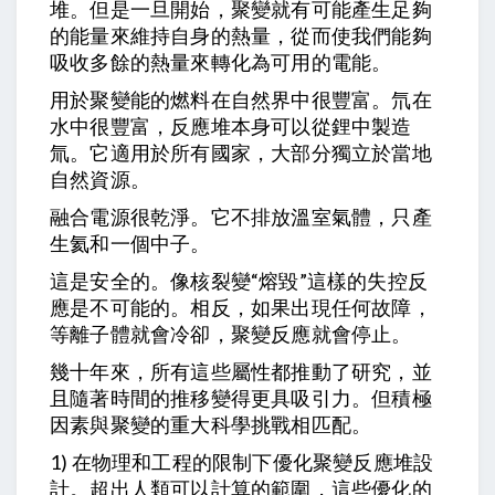
堆。但是一旦開始，聚變就有可能產生足夠
的能量來維持自身的熱量，從而使我們能夠
吸收多餘的熱量來轉化為可用的電能。
用於聚變能的燃料在自然界中很豐富。氘在
水中很豐富，反應堆本身可以從鋰中製造
氚。它適用於所有國家，大部分獨立於當地
自然資源。
融合電源很乾淨。它不排放溫室氣體，只產
生氦和一個中子。
這是安全的。像核裂變“熔毀”這樣的失控反
應是不可能的。相反，如果出現任何故障，
等離子體就會冷卻，聚變反應就會停止。
幾十年來，所有這些屬性都推動了研究，並
且隨著時間的推移變得更具吸引力。但積極
因素與聚變的重大科學挑戰相匹配。
1) 在物理和工程的限制下優化聚變反應堆設
計。超出人類可以計算的範圍，這些優化的