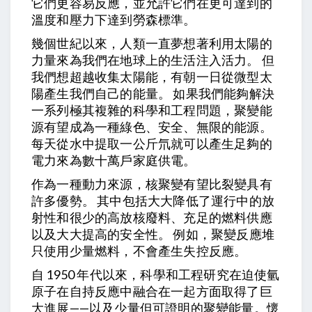
它們更容易反應，並允許它們在更可達到的
溫度和壓力下達到勞森標準。
幾個世紀以來，人類一直夢想著利用太陽的
力量來為我們在地球上的生活注入活力。 但
我們想超越收集太陽能，有朝一日從微型太
陽產生我們自己的能量。 如果我們能夠解決
一系列極其複雜的科學和工程問題，聚變能
源有望成為一種綠色、安全、無限的能源。
每天從水中提取一公斤氘就可以產生足夠的
電力來為數十萬戶家庭供電。
作為一種動力來源，核聚變有望比裂變具有
許多優勢。 其中包括大大降低了運行中的放
射性和很少的高放核廢料、充足的燃料供應
以及大大提高的安全性。 例如，聚變反應堆
只使用少量燃料，不會產生失控反應。
自 1950 年代以來，科學和工程研究在迫使氫
原子在自持反應中融合在一起方面取得了巨
大進展——以及少量但可證明的聚變能量。懷