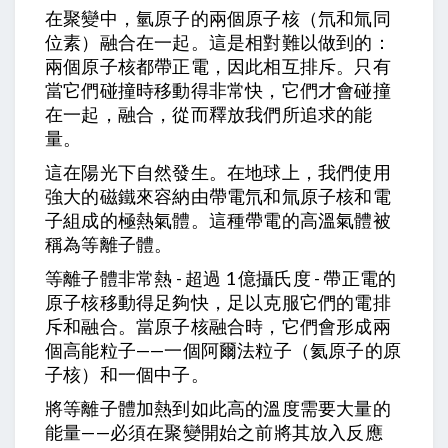
在聚變中，氫原子的兩個原子核（氘和氚同
位素）融合在一起。這是相對難以做到的：
兩個原子核都帶正電，因此相互排斥。只有
當它們碰撞時移動得非常快，它們才會碰撞
在一起，融合，從而釋放我們所追求的能
量。
這在陽光下自然發生。在地球上，我們使用
強大的磁鐵來容納由帶電氘和氚原子核和電
子組成的極熱氣體。這種帶電的高溫氣體被
稱為等離子體。
等離子體非常熱 - 超過 1 億攝氏度 - 帶正電的
原子核移動得足夠快，足以克服它們的電排
斥和融合。當原子核融合時，它們會形成兩
個高能粒子——一個阿爾法粒子（氦原子的原
子核）和一個中子。
將等離子體加熱到如此高的溫度需要大量的
能量——必須在聚變開始之前將其放入反應