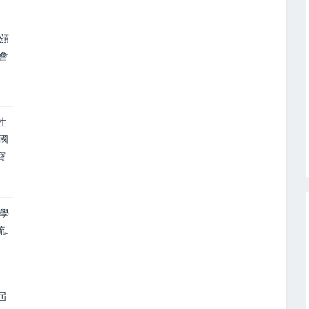
頒
會
性
國
寶
學
.
屆