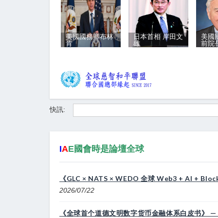
美國國務卿布林
日本首相 岸田文
美國
肯
雄
前院
快訊:
I
A
E國會時是論壇全球
《GLC × NATS × WEDO 全球 Web3 + AI
2026/07/22
《全球首个道德文明数字货币金融体系白皮书》 — G