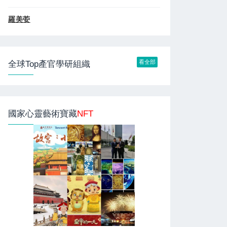
羅美荌
看全部
全球Top產官學研組織
國家心靈藝術寶藏
NFT