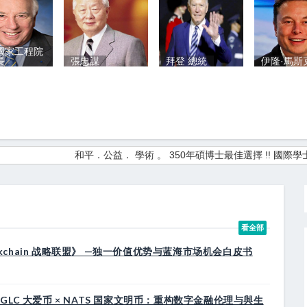
國家工程院
長
張忠謀
拜登 總統
伊隆·馬斯
和平．公益． 學術 。 350年碩博士最佳選擇 !! 國際學士院IAE
看全部
 + Blockchain 战略联盟》 —独一价值优势与蓝海市场机会白皮书
LC 大爱币 × NATS 国家文明币：重构数字金融伦理与與生