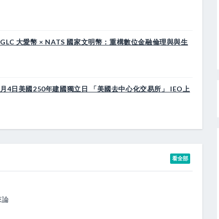
LC 大愛幣 × NATS 國家文明幣：重構數位金融倫理與與生
月4日美國250年建國獨立日 「美國去中心化交易所」 IEO上
看全部
來論