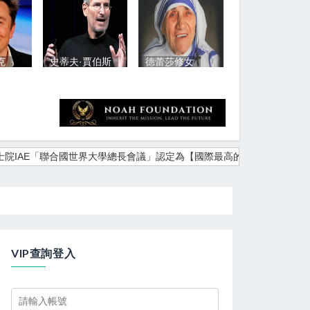
克
史蒂夫·賈伯斯
德蕾莎修女
方濟各 教宗
「聯合國世界大學總長會議」認定為【國際最高的審議評鑑機構】
和平．公益．
VIP查詢登入