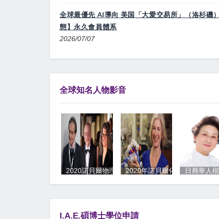
全球最優先 AI導向 美国「大愛交易所」（洛杉磯
態】永久會員體系
2026/07/07
全球知名人物影音
2020諾貝爾物理學獎》揭開黑洞的宇宙奧秘！
2020年諾貝爾化學獎 道納（Jenni
日裔華人
I.A.E.碩博士學位申請