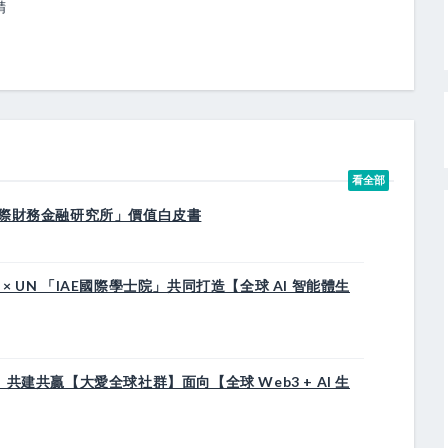
精
看全部
國際財務金融研究所」價值白皮書
 UN 「IAE國際學士院」共同打造【全球 AI 智能體生
共建共贏【大愛全球社群】面向【全球 Web3 + AI 生