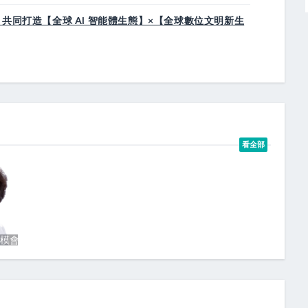
）共同打造【全球 AI 智能體生態】×【全球數位文明新生
看全部
fer A. Doudna）
楷模會客廳—林竹盛子