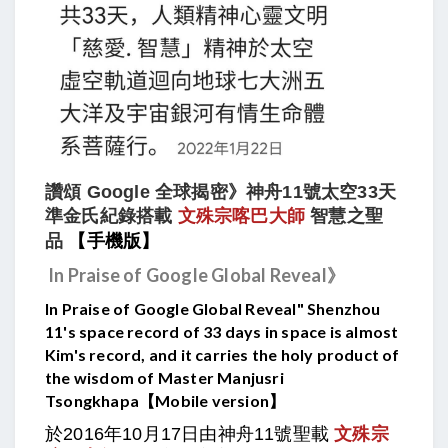
讚頌 Google 全球揭密》神舟11號太空33天
準金氏紀錄搭載
文殊宗喀巴大師
智慧之聖
品
【手機版】
In Praise of Google Global Reveal》
In Praise of Google Global Reveal" Shenzhou
11's space record of 33 days in space is almost
Kim's record, and it carries the holy product of
the wisdom of Master Manjusri
Tsongkhapa
【Mobile version】​
於2016年10月17日由神舟11號聖載
文殊宗