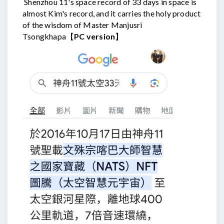
Shenzhou 11's space record of 33 days in space is
almost Kim's record, and it carries the holy product
of the wisdom of Master Manjusri
Tsongkhapa【
PC version
】