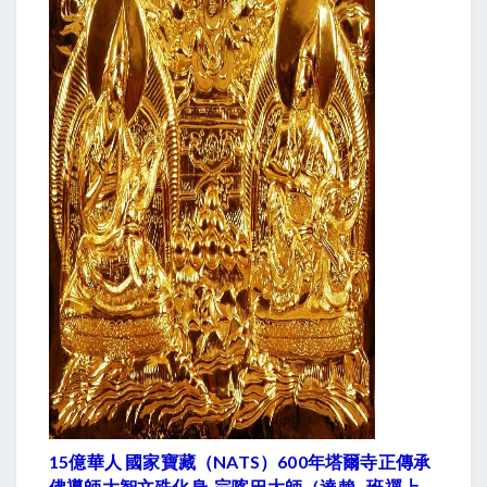
15億華人 國家寶藏（NATS）600年塔爾寺正傳承
佛導師大智文殊化身 宗喀巴大師（達賴 . 班禪上