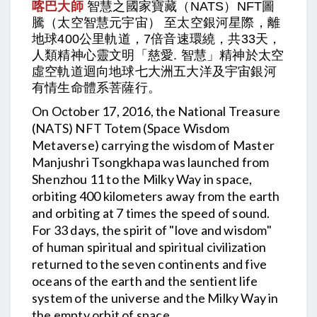
喀巴大師
智慧之國家寶藏（NATS）NFT圖
騰（太空智慧元宇宙） 至太空銀河星際，離
地球400公里軌道，7倍音速環繞，共33天，
人類精神心靈文明「慈愛. 智慧」精神於太空
虛空軌道迴向地球七大洲五大洋及宇宙銀河
有情生命體系菩薩行。
On October 17, 2016, the National Treasure
(NATS) NFT Totem (Space Wisdom
Metaverse) carrying the wisdom of Master
Manjushri Tsongkhapa was launched from
Shenzhou 11 to the Milky Way in space,
orbiting 400 kilometers away from the earth
and orbiting at 7 times the speed of sound.
For 33 days, the spirit of "love and wisdom"
of human spiritual and spiritual civilization
returned to the seven continents and five
oceans of the earth and the sentient life
system of the universe and the Milky Way in
the empty orbit of space.