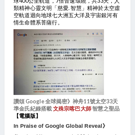
球400公里軌道，7倍音速環繞，共33天，人
類精神心靈文明「慈愛. 智慧」精神於太空虛
空軌道迴向地球七大洲五大洋及宇宙銀河有
情生命體系菩薩行。
讚頌 Google 全球揭密》神舟11號太空33天
準金氏紀錄搭載
文殊宗喀巴大師
智慧之聖品
【電腦版】
In Praise of Google Global Reveal》