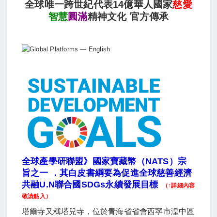
全球唯一跨世紀
代表14億華人國家
慈愛
智慧
圓滿
精神文化 官方傳承
全球產學研聯盟》國家寶藏幣（NATS）宗
旨之一 ．其白皮書綱要為促進全球慈善經濟
共融U.N聯合國SDGs永續發展目標
（↑詳細內容
敬請點入）
塔爾寺又稱塔兒寺，位於青海省省會西寧市湟中區