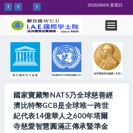
2026/08/09 星期日
--%>
國家寶藏幣NATS乃全球慈善經
濟比特幣GCB是全球唯一跨世
紀代表14億華人之600年塔爾
寺慈愛智慧圓滿正傳承暨準金