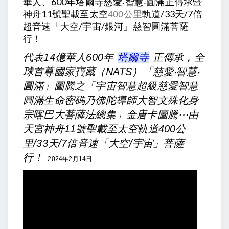
華人、600年塔爾寺慈愛‧智慧‧圓滿正傳承暨
神舟11號聖載至太空
軌道/33天/7倍
400公里
超音速「大空/宇宙/銀河」慈智圓滿
菩薩
行！
代表14億華人600年
塔爾寺
正傳承，全
球首尊國家寶藏（NATS）「慈愛‧智慧‧
圓滿」圖騰之「宇宙智慧超級慈愛智慧
圓滿生命密碼乃佛陀導師大智文殊化身
宗喀巴大菩薩法總集」金唐卡圖騰⋯由
天宮神舟11號聖載至太空軌道400公
里/33天/7倍音速「大空/宇宙」菩薩
行！
2024年2月14日