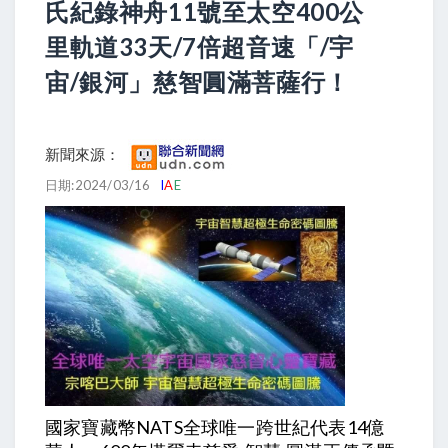
氏紀錄神舟11號至太空400公
里軌道33天/7倍超音速「/宇
宙/銀河」慈智圓滿菩薩行！
新聞來源：
日期:2024/03/16
I
A
E
國家寶藏幣NATS全球唯一跨世紀代表14億