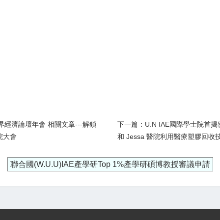
世界經濟論壇年會 相關文章---解鎖
下一篇：U.N IAE國際學士院首揭密
院大會
和 Jessa 醫院利用醫療塑膠回
聯合國(W.U.U)IAE產學研Top 1%產學研碩博教授審議申請