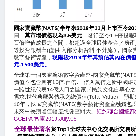
國家寶藏幣(NATS)半年來2018年11月上市至今20
日，其市場價格現為3.5美元
，發行至今1.6倍投
百倍增值成長之空間，都超過全球最佳基金／房產
等投資報酬率(僅供 內部分析資料 不外流 )，國家寶藏
數字藝術資產，
現階段2019年年其預估其內在價值1
元-1500美元。
全球第一個國家藝術數字資產幣-國家寶藏幣(NAT
價值不包含具有10倍.百倍.千倍與萬倍之新中國崛
一跨世紀代表14億人口之國家／民族文化自尊心
需求.世代典藏與傳承之總價值(Total Value)，預
10年，國家寶藏幣(NATS)數字藝術資產金融錢包
未來中長期增值幅度想像空間大。
紐約聯合國總部
GCEPA 智庫2019.July.06
全球最佳著名
於Top1全球去中心化交易所交易