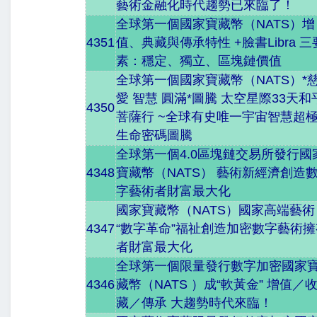
藝術金融化時代趨勢已來臨了！
全球第一個國家寶藏幣（NATS）增
4351
值、典藏與傳承特性 +臉書Libra 三
素：穩定、獨立、區塊鏈價值
全球第一個國家寶藏幣（NATS）*
愛 智慧 圓滿*圖騰 太空星際33天和
4350
菩薩行 ~全球有史唯一宇宙智慧超
生命密碼圖騰
全球第一個4.0區塊鏈交易所發行國
4348
寶藏幣（NATS） 藝術新經濟創造
字藝術者財富最大化
國家寶藏幣（NATS）國家高端藝術
4347
“數字革命”福祉創造加密數字藝術擁
者財富最大化
全球第一個限量發行數字加密國家
4346
藏幣（NATS ）成“軟黃金” 增值／
藏／傳承 大趨勢時代來臨！