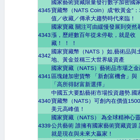
國家藝術寶藏限量發行數字加密國
4345
寶藏幣（NATS Coin）成“軟黃金”
值／收藏／傳承大趨勢時代來臨！
國家寶藏 關注可由緩慢發展到突然
4343
漲，歷經數百年從未停歇，就是收
藏！ ！ ！
國家寶藏幣（NATS ）如,藝術品與
4342
地、黃金並稱三大世界級資產
國家寶藏（NATS）藝術品市場之金
4341
區塊鏈加密貨幣 「新創富機會」與
「高所得財富新選擇」
中國五大要點藝術市場投資趨勢.國
4340
寶藏幣（NATS）可創內在價值150
美元高峰值！
國家寶藏（NATS） 為全球精神心
4339
公共藝術 誰擁有國家藝術寶藏資源 
就是現在與未來大贏家！