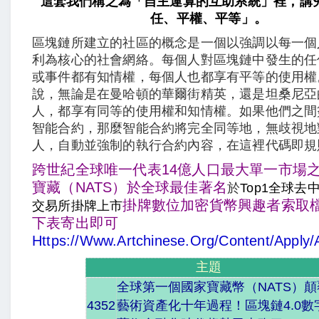
這套我們稱之為「自主運算的互助系統」裡，講
任、平權、平等」。
區塊鏈所建立的社區的概念是一個以強調以每一個
利為核心的社會網絡。每個人對區塊鏈中發生的任
或事件都有知情權，每個人也都享有平等的使用權
說，無論是在曼哈頓的華爾街精英，還是坦桑尼亞
人，都享有同等的使用權和知情權。如果他們之間
智能合約，那麼智能合約將完全同等地，無歧視地
人，自動並強制的執行合約內容，在這裡代碼即規
跨世紀全球唯一代表14億人口最大單一市場
寶藏（NATS）於
全球最佳著名
於
Top1全球去
掛牌
數位加密貨幣興趣者索取
交易所掛牌上市
下表寄出即可
Https://www.artchinese.org/content/apply/
主題
全球第一個國家寶藏幣（NATS）顛
4352
藝術資產化十年過程！區塊鏈4.0數