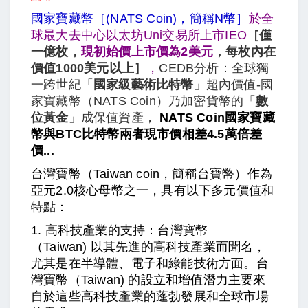
國家寶藏幣［(NATS Coin)，簡稱
N幣
］
於全
球最大去中心以太坊Uni交易所上市IEO
［僅
一億枚，
現初始價上市價為2美元
，每枚內在
價值
1000美元以上
］
，
CEDB分析：全球獨
一跨世紀「
國家級藝術比特幣
」超內價值-國
家寶藏幣（NATS Coin）乃加密貨幣的「
數
位黃金
」成保值資產，
NATS Coin國家寶藏
幣與BTC比特幣兩者現市價相差4.5萬倍差
價...
台灣寶幣（Taiwan coin，簡稱台寶幣）作為
亞元2.0核心母幣之一，具有以下多元價值和
特點：
1. 高科技產業的支持：台灣寶幣
（Taiwan) 以其先進的高科技產業而聞名，
尤其是在半導體、電子和綠能技術方面。台
灣寶幣
（Taiwan)
的設立和增值潛力主要來
自於這些高科技產業的蓬勃發展和全球市場