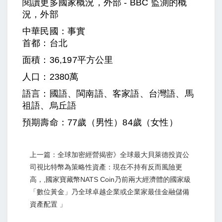
閱讀更多國家概況，外部 - BBC 監測的概
況，外部
中華民國：事實
首都：台北
面積：36,197平方公里
人口：2380萬
語言：國語、閩南語、客家語、台灣語、馬
祖語、烏丘語
預期壽命：77歲（男性）84歲（女性）
上一篇：全球加密經營揭密》全球最大貝萊德投資公
司視比特幣為策略性資產：現在不持有反而風險更
高，,國家寶藏幣NATS Coin乃前兩大經濟體的國家級
「數位黃金」乃全球卓越企業或企業家最佳金融儲備
資產配置 」