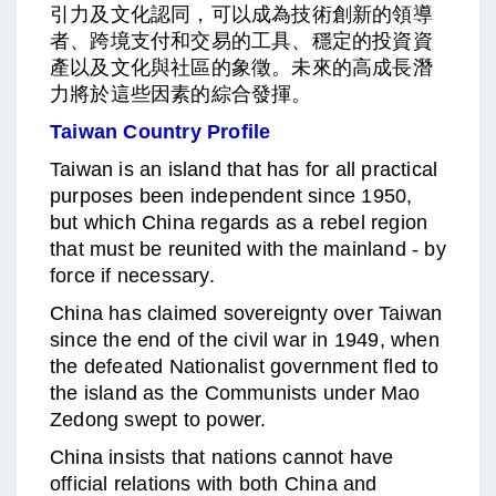
引力及文化認同，可以成為技術創新的領導
者、跨境支付和交易的工具、穩定的投資資
產以及文化與社區的象徵。未來的高成長潛
力將於這些因素的綜合發揮。
Taiwan Country Profile
Taiwan is an island that has for all practical
purposes been independent since 1950,
but which China regards as a rebel region
that must be reunited with the mainland - by
force if necessary.
China has claimed sovereignty over Taiwan
since the end of the civil war in 1949, when
the defeated Nationalist government fled to
the island as the Communists under Mao
Zedong swept to power.
China insists that nations cannot have
official relations with both China and