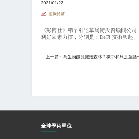
2021/01/22
虛擬貨幣
《彭博社》稍早引述華爾街投資顧問公司 Fundst
利好因素力撐，分別是：DeFi 技術興起、以
上一篇：為生物能源摧毀森林？碳中和只是童話
全球學術單位