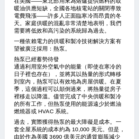
在美國——東北部用來為熔爐提供燃料的取
暖油供應短缺，全國各地核電站的關閉導致
電費飛漲——許多人正面臨寒冷而昂貴的冬
天。家庭供暖的混亂非常清楚地表明，我們
需要將低效和高污染的系統歸為過去。
一種依賴電力的供暖和製冷技術解決方案有
望被廣泛採用：熱泵。
熱泵已經蓄勢待發
通過利用室外空氣中的能量（即使在寒冷的
日子裡也存在），並將其以熱量的形式轉移
到室內，熱泵可以有效地為房屋供暖。在夏
季，這個過程可以顛倒過來，將熱量從房子
裡移走以降溫。儘管完成了中央供暖和製冷
的所有工作，但熱泵使用的能源遠少於燃油
燃燒器或 HVAC 系統。
過去，實際獲得熱泵的最大障礙是成本。一
套全屋系統的成本約為 10,000 美元。但是，
由於作為美國 3690 億美元的通貨膨脹減少