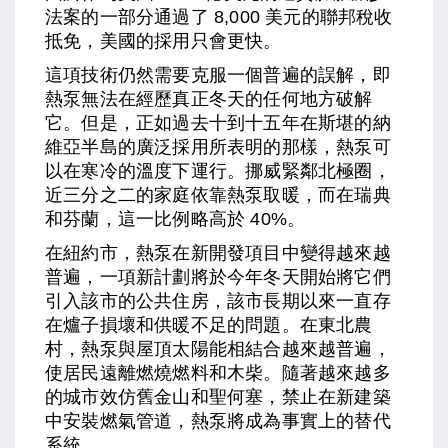
法案的一部分通過了 8,000 美元的聯邦稅收
抵免，美國的採用只會更快。
這項技術仍然需要克服一個普遍的誤解，即
熱泵無法在經歷真正冬天的任何地方破解
它。但是，正如過去十到十五年在斯堪的納
維亞半島的廣泛採用所表明的那樣，熱泵可
以在寒冷的溫度下運行。挪威緊鄰北極圈，
近三分之二的家庭依靠熱泵取暖，而在瑞典
和芬蘭，這一比例略高於 40%。
在紐約市，熱泵在新開發項目中變得越來越
普遍，一項新計劃將於今年冬天開始將它們
引入該市的公共住房，該市長期以來一直存
在爐子損壞和供暖不足的問題。在東北農
村，熱泵與屋頂太陽能相結合越來越普遍，
使居民遠離燃燒燃料和木柴。隨著越來越多
的城市效仿舊金山和聖何塞，禁止在新建築
中安裝燃氣管道，熱泵將成為事實上的替代
系統。