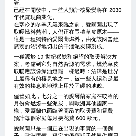
署。
已經在開發中，一些人預計核聚變將在 2030
年代實現商業化。
在寒冷的冬季天氣來臨之前，愛爾蘭出現了
取暖燃料熱潮，人們正在囤積草皮原木——
這是一種獨特的愛爾蘭燃料，由從該國曾經
廣袤的沼澤地切出的干涸泥炭磚製成。
一種源於 19 世紀稀缺和絕望的取暖解決方
案，考慮到它對自然資源的需求，燃燒草皮
取暖應該像鯨油燈籠一樣過時：沼澤是世界
上最稀有的棲息地之一，被一些人認為是最
有效的棲息地地球上用於固碳的地貌。
儘管如此，七分之一的愛爾蘭家庭在較冷的
月份會燃燒一些泥炭，與歐洲其他國家一
樣，愛爾蘭也面臨著高昂的取暖費和電費，
預計每個家庭每月要花費 600 歐元。
愛爾蘭只是一個正在出現的事實的一個例
子：歐洲廉價、穩定的俄羅斯天然氣供應已