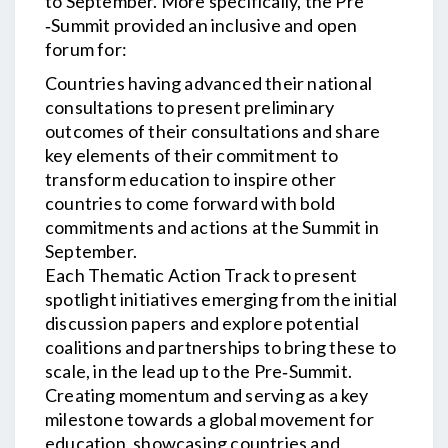
to September. More specifically, the Pre
‐Summit provided an inclusive and open
forum for:
Countries having advanced their national
consultations to present preliminary
outcomes of their consultations and share
key elements of their commitment to
transform education to inspire other
countries to come forward with bold
commitments and actions at the Summit in
September.
Each Thematic Action Track to present
spotlight initiatives emerging from the initial
discussion papers and explore potential
coalitions and partnerships to bring these to
scale, in the lead up to the Pre‐Summit.
Creating momentum and serving as a key
milestone towards a global movement for
education, showcasing countries and