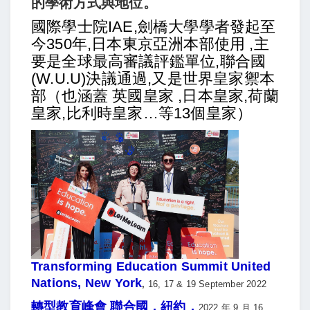
的學術方式與地位。
國際學士院IAE,劍橋大學學者發起至
今350年,日本東京亞洲本部使用 ,主
要是全球最高審議評鑑單位,聯合國
(W.U.U)決議通過,又是世界皇家禦本
部（也涵蓋 英國皇家 ,日本皇家,荷蘭
皇家,比利時皇家…等13個皇家）
Transforming Education Summit United
Nations, New York
,
16, 17 & 19 September 2022
轉型教育峰會 聯合國，紐約，
2022 年 9 月 16