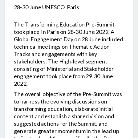
28-30 June UNESCO, Paris
The Transforming Education Pre‐Summit
took place in Paris on 28‐30 June 2022. A
Global Engagement Day on 28 June included
technical meetings on Thematic Action
Tracks and engagements with key
stakeholders. The High‐level segment
consisting of Ministerial and Stakeholder
engagement took place from 29‐30 June
2022.
The overall objective of the Pre‐Summit was
to harness the evolving discussions on
transforming education, elaborate initial
content and establish a shared vision and
suggested actions for the Summit, and
generate greater momentum in the lead up