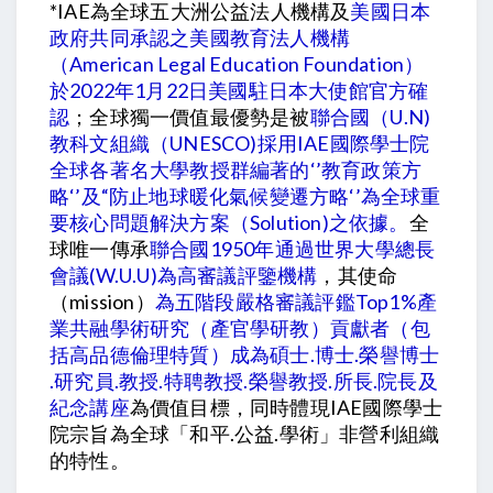
*IAE為全球五大洲公益法人機構及
美國日本
政府共同承認之美國教育法人機構
（American Legal Education Foundation）
於2022年1月22日美國駐日本大使館官方確
認
；全球獨一價值最優勢是被
聯合國（U.N)
教科文組織（UNESCO)採用IAE國際學士院
全球各著名大學教授群編著的‘’教育政策方
略‘’及“防止地球暖化氣候變遷方略‘’為全球重
要核心問題解決方案（solution)之依據。
全
球唯一傳承
聯合國1950年通過世界大學總長
會議(W.U.U)為高審議評鑒機構
，其使命
（mission）
為五階段嚴格審議評鑑Top1%產
業共融學術研究（產官學研教）貢獻者（包
括高品德倫理特質）成為碩士.博士.榮譽博士
.研究員.教授.特聘教授.榮譽教授.所長.院長及
紀念講座
為價值目標，同時體現IAE國際學士
院宗旨為全球「和平.公益.學術」非營利組織
的特性。