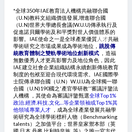
*全球350年IAE教育法人機構共融聯合國
（U.N)教科文組織價值發展,增進聯合國
（U.N)世界大學總長會議(W.U.U)傳承執行及
促進諾貝爾學術及和平獎對世人價值體系的
影響。IAE使命之一是全球產業優質
共融
人才
學術研究之市場成果成為學術地位，
跳脫傳
統教育體制之雙軌學術地位創新模式
，造福
無數優秀人才更高影響力及地位角色，因此
IAE建立社會企業組織結構永續創新傳統教育
制度的包袱至迎合現代環境需求。IAE國際學
士院傳承聯合國（U.N）W.U.U為全球獨一聯
合國（U.N)190國之’產官學研教‘’審議評鑒法
人機構 ，其使命為審議評鑒甄選
全球Top1%
政治.經濟.科技.文化...等企業領袖或Top1%其
他領域專業人才
，成為全球產業發展共融學
術研究為全球學術標杆人物（Benchmarking
talents）之加值平台；世界皇家禦本部（英
國.日本.丹麥.比利時皇族..等）之唯一官方代