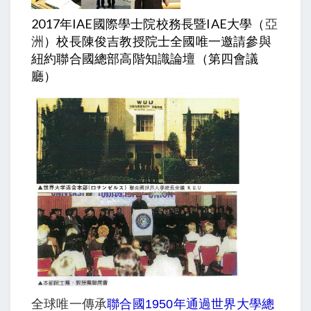
2017年IAE國際學士院
校務長暨IAE大學（
亞
洲
）校長陳俊吉教授院士全國唯一邀請參與
紐約聯合國總部高階知識論壇（第四會議
廳）
全球唯一傳承
聯合國1950年通過世界大學總