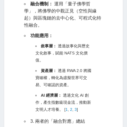
融合機制：
運用「量子佛學哲
學」，將佛學的中觀正見（空性與緣
起）與區塊鏈的去中心化、可程式化特
性融合。
功能應用：
敘事層：
透過故事化與歷史
文化敘事，賦能 NATS 文化價
值。
資產層：
透過 RWA 2.0 將國
寶確權，轉化為虛擬世界可交
易、可確認的資產。
AI 經濟層：
透過文化 AI 創
作，產生指數級現金流，推動新
文明人才培養。
[
1
,
2
,
3
]
3. 兩者的「融合對應」總結