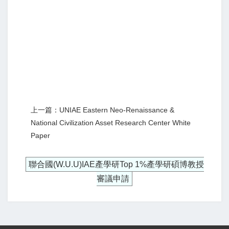
上一篇：UNIAE Eastern Neo-Renaissance &
National Civilization Asset Research Center White
Paper
聯合國(W.U.U)IAE產學研Top 1%產學研碩博教授
審議申請