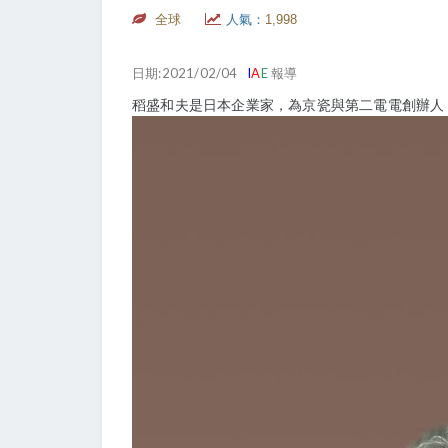
全球
人氣：
1,998
日期:2021/02/04
I
A
E
報導
稻盛和夫是日本企業家，為京瓷與第二電電創辦人