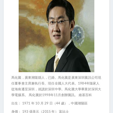
馬化騰，廣東潮陽縣人，已婚。馬化騰是廣東深圳騰訊公司現
1984
任董事會主席兼執行長、現任全國人大代表。
年隨家人
從海南遷至深圳，就讀於深圳中學。馬化騰大學畢業於深圳大
1998
11
學電腦系。
馬化騰於
年
月創辦騰訊。
維基百科
1971
10
29
44
出生：
年
月
日（
歲），中國潮陽區
193
2015
身價：
億美元（
年）
富比士