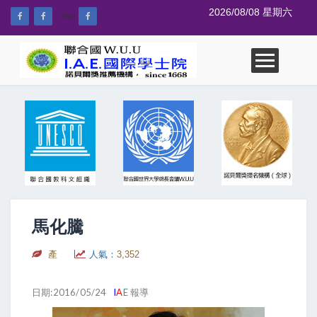
2026/08/08 星期六
--%>
馬化騰
產
人氣：
3,352
日期:2016/05/24
I
A
E
報導