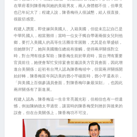
在華府看到陳香梅與她的美籍男友，兩人身體都不佳，但畢竟
也已年紀大了；程建人說，陳香梅待人很誠懇，給人很直接、
很親切感受。
程建人讚賞，即使嫁與美國人、入籍美國，但從未忘記自己是
中華民國人，相當難得；當時一位女子獨自帶著兩個女兒到他
鄉，要打入美國人的高等生活圈非常困難，尤其是在華盛頓，
但她辦到了，她與美國幾任總統有接觸，使得兩岸關係對立
時，對台灣有很多幫助；陳香梅生前於華府時，當台灣有重要
官員前往，她便會幫忙安排宴會並邀請美方官員會面，因此增
進台美關係；起初有台灣人認為陳香梅傾中，但當兩岸關係開
始好轉，陳香梅當年與訪美的鄧小平碰面時，鄧小平還表示，
「與美國上百個參議員會面，對陳香梅印象最深刻」，也因此
兩岸關係有了新進展。
程建人認為，陳香梅這一生非常亮麗光彩，但相信也有一些遺
憾，例如陳納德太早過世，讓當時的陳香梅受到挫折與後來的
誤會，但在台美關係上，陳香梅功不可沒。