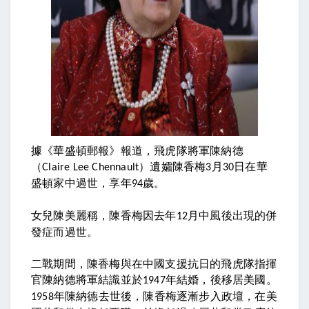
據《華盛頓郵報》報道，飛虎隊將軍陳納德
（
）遺孀陳香梅
月
日在華
Claire Lee Chennault
3
30
盛頓家中過世，享年
歲。
94
女兒陳美麗稱，陳香梅因去年
月中風後出現的併
12
發症而過世。
二戰期間，陳香梅與在中國支援抗日的飛虎隊指揮
官陳納德將軍結識並於
年結婚，後移居美國。
1947
年陳納德去世後，陳香梅逐漸步入政壇，在美
1958