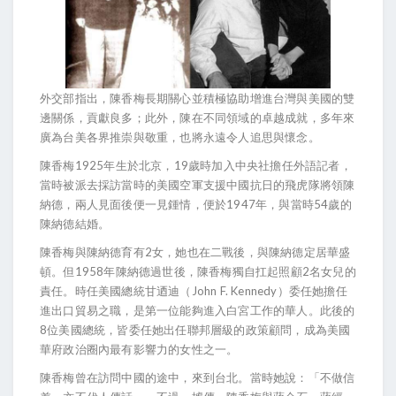
外交部指出，陳香梅長期關心並積極協助增進台灣與美國的雙
邊關係，貢獻良多；此外，陳在不同領域的卓越成就，多年來
廣為台美各界推崇與敬重，也將永遠令人追思與懷念。
陳香梅1925年生於北京，19歲時加入中央社擔任外語記者，
當時被派去採訪當時的美國空軍支援中國抗日的飛虎隊將領陳
納德，兩人見面後便一見鍾情，便於1947年，與當時54歲的
陳納德結婚。
陳香梅與陳納德育有2女，她也在二戰後，與陳納德定居華盛
頓。但1958年陳納德過世後，陳香梅獨自扛起照顧2名女兒的
責任。時任美國總統甘迺迪（John F. Kennedy）委任她擔任
進出口貿易之職，是第一位能夠進入白宮工作的華人。此後的
8位美國總統，皆委任她出任聯邦層級的政策顧問，成為美國
華府政治圈內最有影響力的女性之一。
陳香梅曾在訪問中國的途中，來到台北。當時她說：「不做信