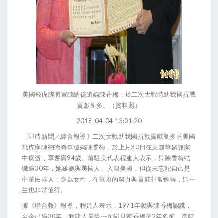
美國飛虎隊將軍陳納德遺孀陳香梅，於二次大戰時助我國抗戰
貢獻良多。（資料照）
2018-04-04 13:01:20
〔即時新聞／綜合報導〕二次大戰助我國抗戰貢獻良多的美國
飛虎隊陳納德將軍遺孀陳香梅，於上月30日在美國華盛頓家
中病逝，享耆壽94歲。前駐美代表程建人表示，與陳香梅結
識逾30年，她雖嫁與美國人、入籍美國，但從未忘記自己是
中華民國人；身為女性，在華府的努力與貢獻非常難得，這一
生也非常值得。
據《聯合報》報導，程建人表示，1971年就與陳香梅認識，
至今已逾30年，程建人最後一次碰見陳香梅是2年多前，當時