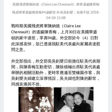
美國飛虎隊陳納德（Claire Lee Chennault）將軍遺孀陳香梅
飛虎將軍遺孀陳香梅94歲辭世 外長吳釗燮：哀痛不捨
2018-
04-04 11:08
戰時期美國飛虎將軍陳納德（
Claire Lee
）的遺孀陳香梅，上月
日在美國華盛
Chennault
30
頓的家中過世，享壽
歲。外交部於今（
）日對
94
4
此深感哀悼，並已透過我駐美代表處向家屬表達慰
問之意。
外交部指出，外交部長吳釗燮日前擔任駐美代表期
間，與陳香梅互動密切，陳除積極出席駐美代表處
舉辦的相關活動外，更時常應邀至雙橡園作客，與
吳釗燮夫婦建立深厚情誼，吳夫婦也對陳的辭世，
同感哀痛與不捨。