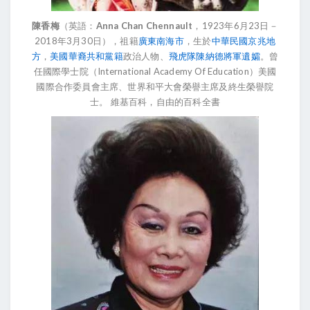
陳香梅
（英語：
Anna Chan Chennault
，1923年6月23日－
2018年3月30日），祖籍
廣東
南海市
，生於
中華民國
京兆地
方
，
美國華裔
共和黨籍
政治人物、
飛虎隊
陳納德
將軍
遺孀
。曾
任國際學士院（International Academy Of Education）美國
國際合作委員會主席、世界和平大會榮譽主席及終生榮譽院
士。 維基百科，自由的百科全書