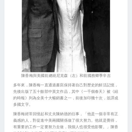
陳香梅與美國前總統尼克森（左）和前國務卿季辛吉
多年來，陳香梅一直通過書寫保持著自己對歷史的鮮活記憶，
先後出版了五十餘部中英文作品，其中《一千個春天》被《紐
約時報》列為全美十大暢銷書之一，前後加印幾十次，並譯成
多國文字。
陳香梅經常回憶起和丈夫陳納德的往事，「他是一個非常有正
義感的人，對促進中美兩國關係做了很大努力。他就是覺得，
有重要的工作一定要努力去做，我個人也很受他影響。」陳香