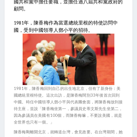
國共和黨中擔任要職，並擔任過八屆共和黨政府的
顧問。
年，陳香梅作為當選總統里根的特使訪問中
1981
國，受到中國領導人鄧小平的招待。
1981年，陳香梅回到自己的出生地北京，但有了新身份：美
國總統里根特使。這次出訪，是陳香梅闊別33年後首次回到
中國。時任中國領導人鄧小平與代表團會面，將陳香梅放到接
待主座，並說「陳香梅坐第一，參議員史蒂文斯先生坐第二，
因為參議員在美國有100個，而陳香梅嘛，不要說美國，就是
全世界也只有一個。」
陳香梅剛離開北京，就轉道台灣，會見政要。在台灣期間，她