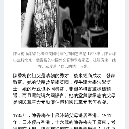
陳香梅 抗戰名記者與美國將軍的跨國忘年戀 1925年，陳香梅
出生於北京一個富裕的中國外交官和學者家庭，祖籍廣東，她
在北京度過了自己的幼年時光。
陳香梅的祖父是清朝的秀才，後來經商成功，發家
致富。她的父親曾留學英國，獲牛津大學法學博
士。她的母親也不同尋常，非但琴棋書畫樣樣精
通，而且還能講六國語言。她的堂舅廖承志的父母
是國民黨革命元勛廖仲愷和國民黨元老何香凝。
年，陳香梅在十歲時隨父母遷居香港。
1935
1941
年，日本侵占香港，十六歲的陳香梅去了廣東，考
進嶺南大學。陳香梅從嶺南大學畢業後進入「中央