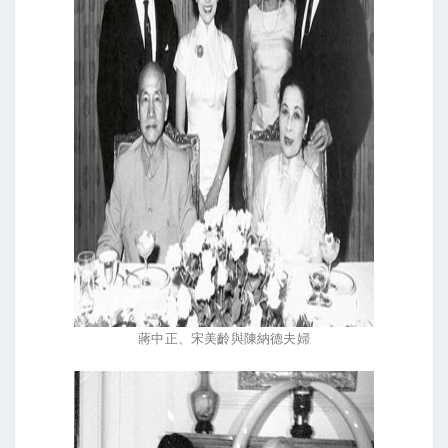
蔣中正、宋美齡與陳納德夫婦