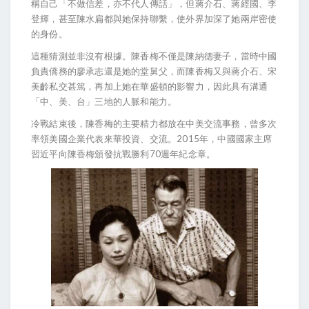
稱自己「不做信差，亦不代人傳話」，但蔣介石、蔣經國、李
登輝，甚至陳水扁都與她保持聯繫，使外界加深了她兩岸密使
的身份。
這種猜測並非沒有根據。陳香梅不僅是陳納德妻子，當時中國
負責僑務的廖承志還是她的堂舅父，而陳香梅又與蔣介石、宋
美齡私交甚篤，再加上她在華盛頓的影響力，因此具有溝通
「中、美、台」三地的人脈和能力。
冷戰結束後，陳香梅的主要精力都放在中美交流事務，曾多次
率領美國企業代表來華投資、交流。2015年，中國國家主席
習近平向陳香梅頒發抗戰勝利70週年紀念章。