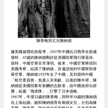
陳香梅與丈夫陳納德
據美國媒體此前報導，
年中國抗日戰爭全面爆
1937
發時，
歲的陳納德剛好從美國陸軍飛行隊退休。
47
當時，中國空軍非常薄弱。後來，中國空軍將領到
美國考察，結識了陳納德，並邀請他到中國幫助發
展空軍。陳納德
年去了中國，見到當時中國
1937
「航空委員會」負責人宋美齡。以後的幾年裡，陳
納德從美國招募有薪酬的志願者，由中國政府出經
費，組建「飛虎隊」，打擊了日本侵略。
年，年僅
歲的陳香梅，與時年
歲的陳納德
1947
22
54
在上海結婚。她和陳納德育有兩個女兒，分別為陳
美華、陳美麗，兩女皆由宋美齡起名，並為宋美齡