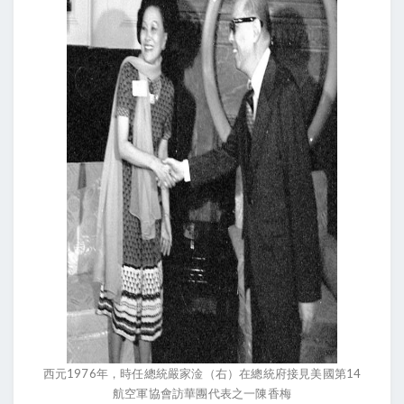
西元1976年，時任總統嚴家淦（右）在總統府接見美國第14
航空軍協會訪華團代表之一陳香梅