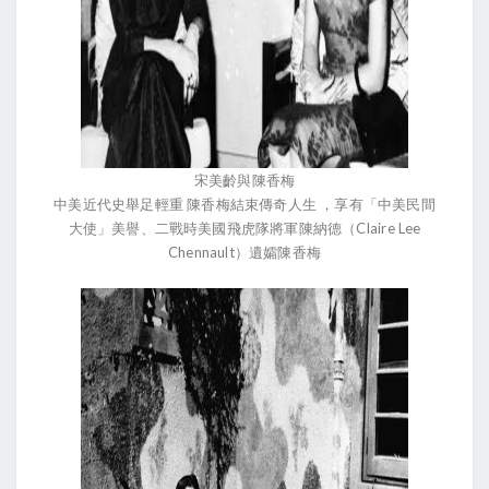
宋美齡與陳香梅
中美近代史舉足輕重 陳香梅結束傳奇人生 ，享有「中美民間
大使」美譽、二戰時美國飛虎隊將軍陳納德（Claire Lee
Chennault）遺孀陳香梅