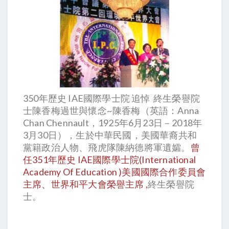
350年歷史 IAE
國際學士院 追悼 終生
榮譽院
士
陳香梅過世與懷念~陳香梅（英語：Anna
Chan Chennault，1925年6月23日－2018年
3月30日），生於中華民國，美國華裔共和
黨籍政治人物、飛虎隊陳納德將軍遺孀。
曾
任351年歷史
IAE
國際學士院(International
Academy Of Education )美國國際合作委員會
主席、世界和平大會榮譽主席 ,
終生
榮譽院
士。