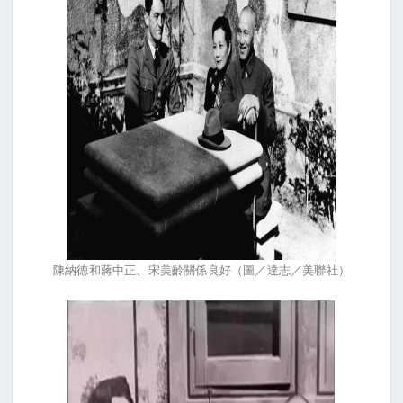
陳納德和蔣中正、宋美齡關係良好（圖／達志／美聯社）