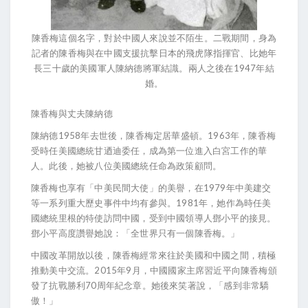
陳香梅這個名字，對於中國人來說並不陌生。二戰期間，身為
記者的陳香梅與在中國支援抗擊日本的飛虎隊指揮官、比她年
長三十歲的美國軍人陳納德將軍結識。兩人之後在1947年結
婚。
陳香梅與丈夫陳納德
陳納德1958年去世後，陳香梅定居華盛頓。1963年，陳香梅
受時任美國總統甘迺迪委任，成為第一位進入白宮工作的華
人。此後，她被八位美國總統任命為政策顧問。
陳香梅也享有「中美民間大使」的美譽，在1979年中美建交
等一系列重大歷史事件中均有參與。1981年，她作為時任美
國總統里根的特使訪問中國，受到中國領導人鄧小平的接見。
鄧小平高度讚譽她說：「全世界只有一個陳香梅。」
中國改革開放以後，陳香梅經常來往於美國和中國之間，積極
推動美中交流。2015年9月，中國國家主席習近平向陳香梅頒
發了抗戰勝利70周年紀念章。她後來笑著說，「感到非常驕
傲！」