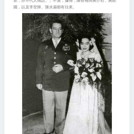
差，亦不代人傳話。」不過，據傳，陳香梅與蔣介石、蔣經
國，以及李登輝、陳水扁都有往來。