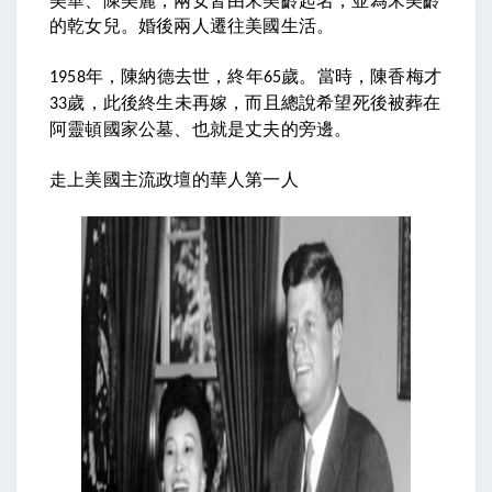
的乾女兒。婚後兩人遷往美國生活。
年，陳納德去世，終年
歲。當時，陳香梅才
1958
65
歲，此後終生未再嫁，而且總說希望死後被葬在
33
阿靈頓國家公墓、也就是丈夫的旁邊。
走上美國主流政壇的華人第一人