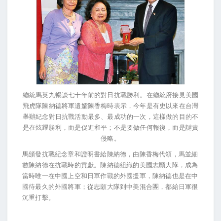
總統馬英九暢談七十年前的對日抗戰勝利。在總統府接見美國
飛虎隊陳納德將軍遺孀陳香梅時表示，今年是有史以來在台灣
舉辦紀念對日抗戰活動最多、最成功的一次，這樣做的目的不
是在炫耀勝利，而是促進和平；不是要做任何報復，而是譴責
侵略。
馬頒發抗戰紀念章和證明書給陳納德，由陳香梅代領，馬並細
數陳納德在抗戰時的貢獻。陳納德組織的美國志願大隊，成為
當時唯一在中國上空和日軍作戰的外國援軍，陳納德也是在中
國待最久的外國將軍；從志願大隊到中美混合團，都給日軍很
沉重打擊。