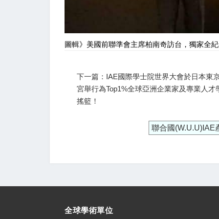
圖輯》美國前聯準會主席柏南奇訪台，獨家全紀錄
下一篇：IAE國際學士院世界大會於日本東
宮舉行為Top1%全球亞洲企業家及專業人才
搖籃！
聯合國(W.U.U)I
全球學術單位