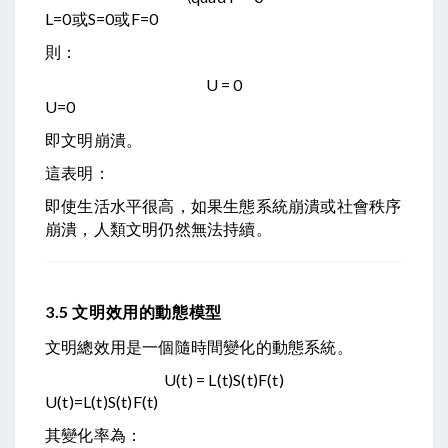
L
=
0
或
S
=
0
或
F
=
0
則：
U = 0
U
=
0
即文明崩潰。
這表明：
即使生活水平很高，如果生態系統崩潰或社會秩序
崩潰，人類文明仍然無法持續。
3.5 文明效用的動態模型
文明總效用是一個隨時間變化的動態系統。
U(t) = L(t)S(t)F(t)
U
(
t
)
=
L
(
t
)
S
(
t
)
F
(
t
)
其變化率為：