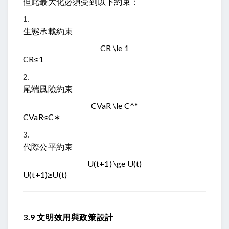
但此最大化必須受到以下約束：
生態承載約束
CR \le 1
CR
≤
1
尾端風險約束
CVaR \le C^*
C
Va
R
≤
C
∗
代際公平約束
U(t+1) \ge U(t)
U
(
t
+
1
)
≥
U
(
t
)
3.9 文明效用與政策設計