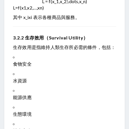
L = f(x_1,x_2,\dots,x_n)
L
=
f
(
x
1
,
x
2
,
…
,
x
n
)
其中
x_i
x
i
表示各種商品與服務。
3.2.2 生存效用（Survival Utility）
生存效用是指維持人類生存所必需的條件，包括：
食物安全
水資源
能源供應
生態環境