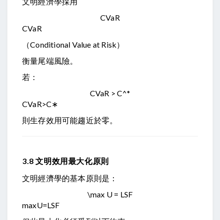
文明經濟學採用
CVaR
C
Va
R
（Conditional Value at Risk）
衡量尾端風險。
若：
CVaR > C^*
C
Va
R
>
C
∗
則生存效用可能趨近於零。
3.8 文明效用最大化原則
文明經濟學的基本原則是：
\max U = LSF
max
U
=
L
SF