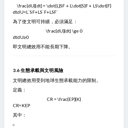
\frac{dU}{dt} = \dot{L}SF + L\dot{S}F + LS\dot{F}
d
t
d
U
=
L
˙
SF
+
L
S
˙
F
+
L
S
F
˙
為了使文明可持續，必須滿足：
\frac{dU}{dt} \ge 0
d
t
d
U
≥
0
即文明總效用不能長期下降。
3.6 生態承載與文明風險
文明總效用受到地球生態承載能力的限制。
定義：
CR = \frac{EP}{K}
CR
=
K
EP
其中：