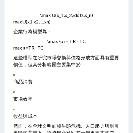
\max U(x_1,x_2,\dots,x_n)
max
U
(
x
1
,
x
2
,
…
,
x
n
)
企業行為模型為：
\max \pi = TR - TC
max
π
=
TR
−
TC
這些模型在研究市場交換與價格形成方面具有重要
價值，但其分析範圍主要集中於：
商品消費
市場效率
收益與成本
然而，在全球文明面臨生態危機、人口壓力與制度
風險的背景下，經濟學必須回答一個更根本的問