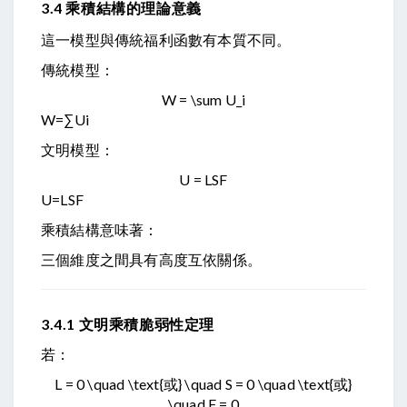
3.4 乘積結構的理論意義
這一模型與傳統福利函數有本質不同。
傳統模型：
W = \sum U_i
W
=
∑
U
i
文明模型：
U = LSF
U
=
L
SF
乘積結構意味著：
三個維度之間具有高度互依關係。
3.4.1 文明乘積脆弱性定理
若：
L = 0 \quad \text{或} \quad S = 0 \quad \text{或}
\quad F = 0