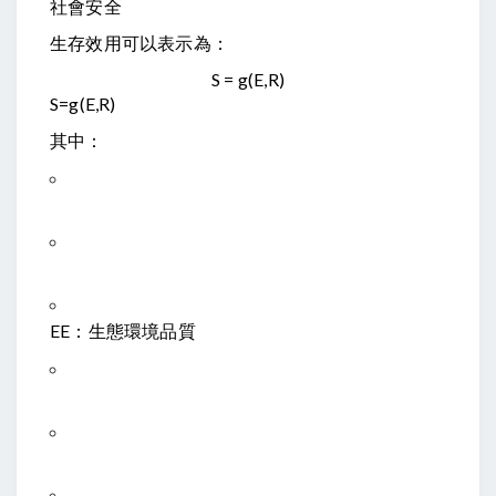
社會安全
生存效用可以表示為：
S = g(E,R)
S
=
g
(
E
,
R
)
其中：
E
E
：生態環境品質