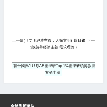
上一篇(《文明經濟主義：人類文明)
回目錄
下一
篇(慈善經濟主義 需求理論 )
聯合國(W.U.U)IAE產學研Top 1%產學研碩博教授
審議申請
全球學術單位