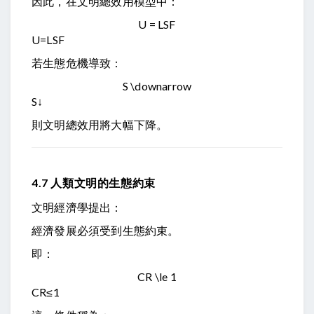
因此，在文明總效用模型中：
U = LSF
U
=
L
SF
若生態危機導致：
S \downarrow
S
↓
則文明總效用將大幅下降。
4.7 人類文明的生態約束
文明經濟學提出：
經濟發展必須受到生態約束。
即：
CR \le 1
CR
≤
1