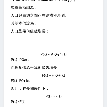
馬爾薩斯認為：
人口與資源之間存在結構性矛盾。
其基本假設為：
人口呈幾何級數增長：
P(t) = P_0 e^{rt}
P
(
t
)
=
P
0
e
r
t
而糧食供給呈算術級數增長：
F(t) = F_0 + kt
F
(
t
)
=
F
0
+
k
t
因此，在長期條件下：
P(t) > F(t)
P
(
t
)
>
F
(
t
)