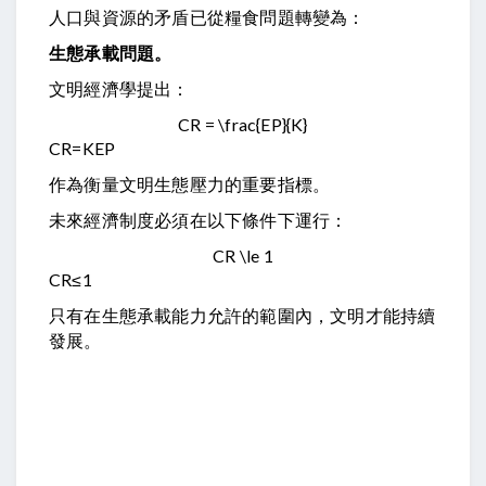
人口與資源的矛盾已從糧食問題轉變為：
生態承載問題。
文明經濟學提出：
CR = \frac{EP}{K}
CR
=
K
EP
作為衡量文明生態壓力的重要指標。
未來經濟制度必須在以下條件下運行：
CR \le 1
CR
≤
1
只有在生態承載能力允許的範圍內，文明才能持續
發展。