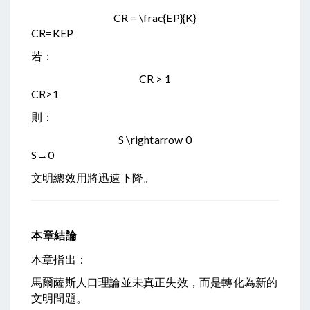
CR = \frac{EP}{K}
CR
=
K
EP
若：
CR > 1
CR
>
1
則：
S \rightarrow 0
S
→
0
文明總效用將迅速下降。
本章結論
本章指出：
馬爾薩斯人口理論並未真正失效，而是轉化為新的
文明問題。