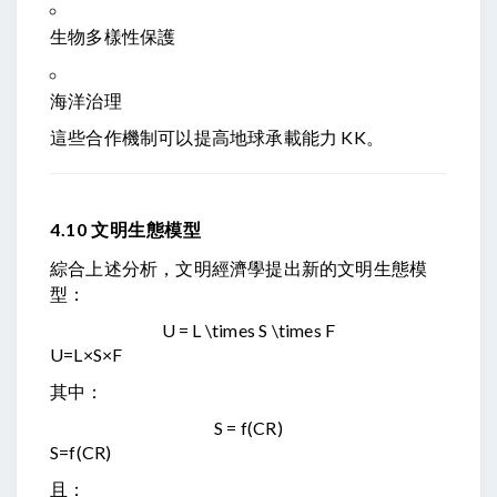
生物多樣性保護
海洋治理
這些合作機制可以提高地球承載能力
K
K
。
4.10 文明生態模型
綜合上述分析，文明經濟學提出新的文明生態模
型：
U = L \times S \times F
U
=
L
×
S
×
F
其中：
S = f(CR)
S
=
f
(
CR
)
且：