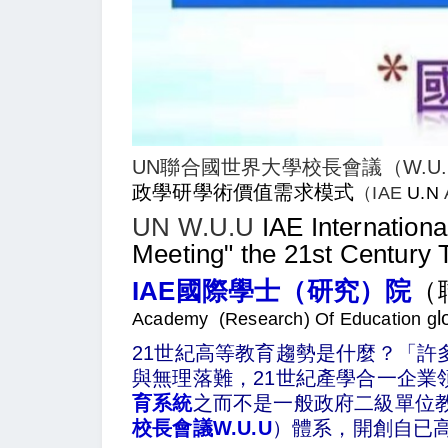
UN聯合國世界大學校長會議（W.U.
政學研學術價值需求模式
（IAE
U.N
UN W.U.U
IAE Internation
Meeting" the 21st Century
IAE
國際學士（
研究）院
（
l
Academy (Research) Of Education g
21世紀高等教育趨勢是什麼？「
與無理落難，
21世紀
產學合一企業
育系統
之而不是一般政府二級單位教
校長會議W.U.U
）體系，開創自已