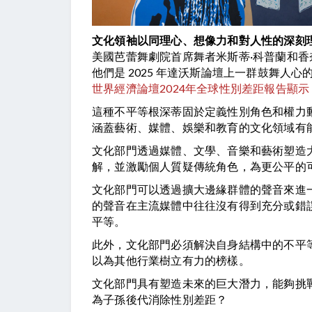
文化領袖以同理心、想像力和對人性的深刻
美國芭蕾舞劇院首席舞者米斯蒂·科普蘭和香
他們是 2025 年達沃斯論壇上一群鼓舞
世界經濟論壇2024年全球性別差距報告顯
這種不平等根深蒂固於定義性別角色和權力
涵蓋藝術、媒體、娛樂和教育的文化領域有
文化部門透過媒體、文學、音樂和藝術塑造
解，並激勵個人質疑傳統角色，為更公平的
文化部門可以透過擴大邊緣群體的聲音來進一
的聲音在主流媒體中往往沒有得到充分或錯
平等。
此外，文化部門必須解決自身結構中的不平
以為其他行業樹立有力的榜樣。
文化部門具有塑造未來的巨大潛力，能夠挑
為子孫後代消除性別差距？