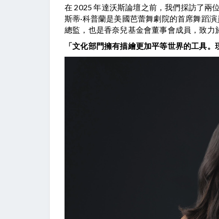
在 2025 年達沃斯論壇之前，我們採訪
斯蒂·科普蘭是美國芭蕾舞劇院的首席舞蹈演員
總監，也是香奈兒基金會董事會成員，致力
「文化部門擁有描繪更加平等世界的工具。