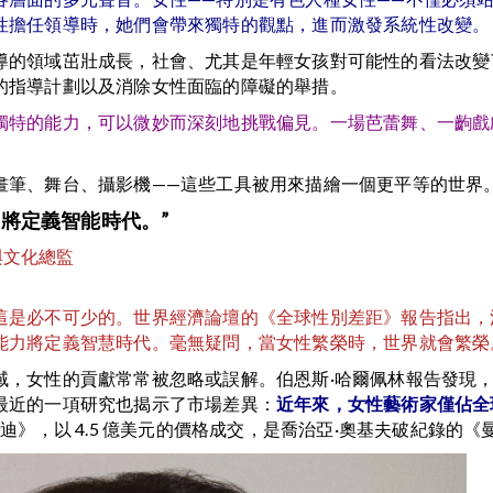
性擔任領導時，她們會帶來獨特的觀點，進而激發系統性改變。
導的領域茁壯成長，社會、尤其是年輕女孩對可能性的看法改變
的指導計劃以及消除女性面臨的障礙的舉措。
獨特的能力，可以微妙而深刻地挑戰偏見。一場芭蕾舞、一齣戲
畫筆、舞台、攝影機——這些工具被用來描繪一個更平等的世界
將定義智能時代。”
與文化總監
這是必不可少的。世界經濟論壇的《全球性別差距》報告指出，消
能力將定義智慧時代。毫無疑問，當女性繁榮時，世界就會繁榮
，女性的貢獻常常被忽略或誤解。伯恩斯·哈爾佩林報告發現，過
最近的一項研究也揭示了市場差異：
近年來，女性藝術家僅佔全
迪》，以 4.5 億美元的價格成交，是喬治亞·奧基夫破紀錄的