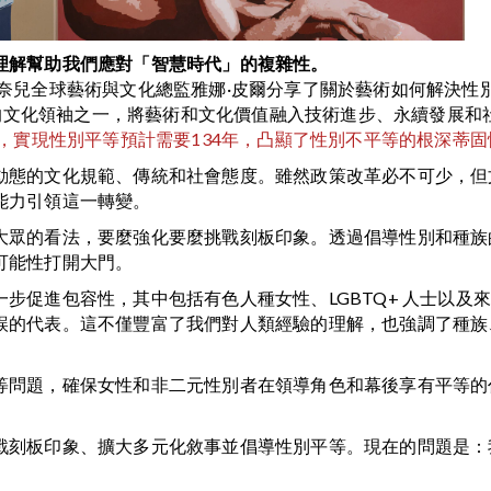
理解幫助我們應對「智慧時代」的複雜性。
奈兒全球藝術與文化總監雅娜·皮爾分享了關於藝術如何解決性
人心的文化領袖之一，將藝術和文化價值融入技術進步、永續發展
示，實現性別平等預計需要134年，凸顯了性別不平等的根深蒂固
動態的文化規範、傳統和社會態度。雖然政策改革必不可少，但
能力引領這一轉變。
大眾的看法，要麼強化要麼挑戰刻板印象。透過倡導性別和種族
可能性打開大門。
步促進包容性，其中包括有色人種女性、LGBTQ+ 人士以及
誤的代表。這不僅豐富了我們對人類經驗的理解，也強調了種族
等問題，確保女性和非二元性別者在領導角色和幕後享有平等的
戰刻板印象、擴大多元化敘事並倡導性別平等。現在的問題是：