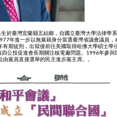
ông）出生於臺灣宜蘭縣五結鄉，自國立臺灣大學法律學
977年進一步以無黨籍身分當選臺灣省議會議員，在
2年有期徒刑，出獄後前往美國取得哈佛大學碩士學
四公投促進會長期關注核電廠問題。1996年參
第一位由黨員直接選舉的民主進步黨主席。。