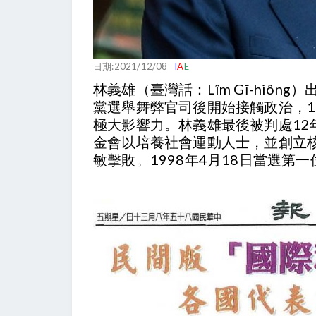
日期:2021/12/08
I
A
E
林義雄（臺灣話：Lîm Gī-hi
黨選舉舞弊官司後開始接觸政治，1
極大影響力。林義雄最後被判處1
金會以培養社會運動人士，並創立核
敏擊敗。1998年4月18日當選