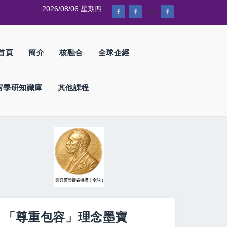
2026/08/06 星期四
--%>
首頁
簡介
核融合
全球企經
官學研知識庫
其他課程
議 「尊重包容」理念墨寶